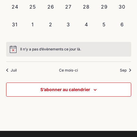
0
0
0
0
0
0
0
24
25
26
27
28
29
30
évènement,
évènement,
évènement,
évènement,
évènement,
évènement,
évènem
0
0
0
0
0
0
0
31
1
2
3
4
5
6
évènement,
évènement,
évènement,
évènement,
évènement,
évènement,
évène
Il n’y a pas d’évènements ce jour là.
Juil
Ce mois-ci
Sep
S’abonner au calendrier