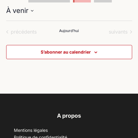
À venir
Sélectionnez
une
Évènements
Aujourd’hui
Évènements
précédents
suivants
date.
S’abonner au calendrier
A propos
Mentions légales
Politique de confidentialité