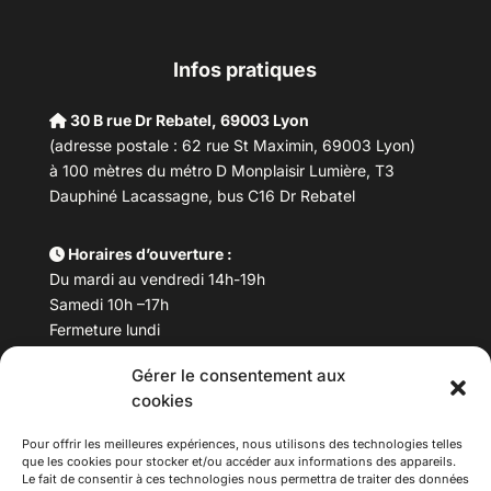
Infos pratiques
30 B rue Dr Rebatel, 69003 Lyon
(adresse postale : 62 rue St Maximin, 69003 Lyon)
à 100 mètres du métro D Monplaisir Lumière, T3
Dauphiné Lacassagne, bus C16 Dr Rebatel
Horaires d’ouverture :
Du mardi au vendredi 14h-19h
Samedi 10h –17h
Fermeture lundi
Gérer le consentement aux
Téléphone :
04 78 53 06 40
cookies
Email :
maisondesculturesasiatiques@asiexpo.com
Pour offrir les meilleures expériences, nous utilisons des technologies telles
que les cookies pour stocker et/ou accéder aux informations des appareils.
Le fait de consentir à ces technologies nous permettra de traiter des données