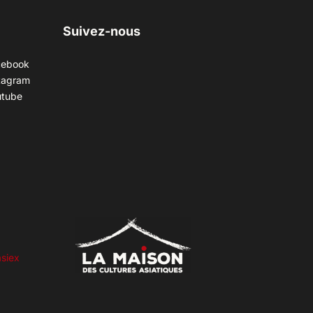
Suivez-nous
cebook
tagram
utube
siex