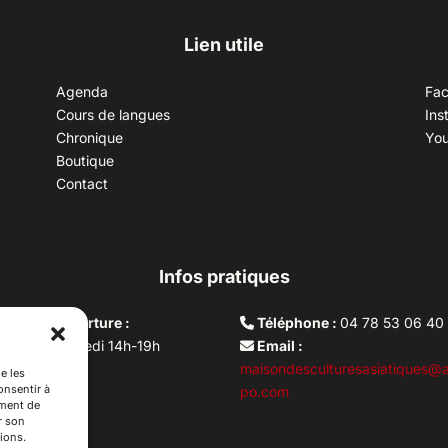
Lien utile
Agenda
Fa
Cours de langues
Ins
Chronique
Yo
Boutique
Contact
Infos pratiques
aires d’ouverture :
Téléphone :
04 78 53 06 40
rdi au vendredi 14h-19h
Email :
i 10h –17h
maisondesculturesasiatiques@a
e les
onsentir à
ture lundi
po.com
ement de
r son
ions.