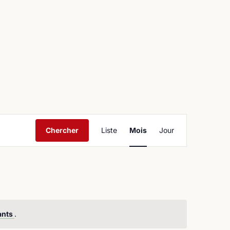
ntact
Navigation
Chercher
Liste
Mois
Jour
de
vues
Évènement
ants
.