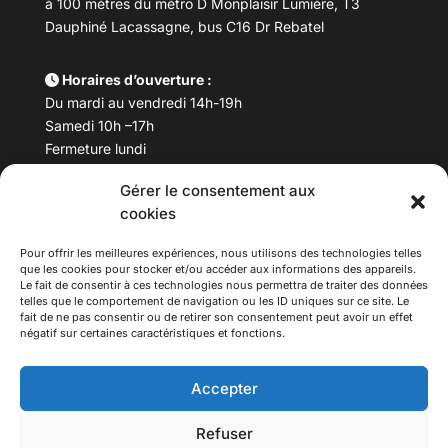
à 100 mètres du métro D Monplaisir Lumière, T3
Dauphiné Lacassagne, bus C16 Dr Rebatel
Horaires d’ouverture :
Du mardi au vendredi 14h-19h
Samedi 10h –17h
Fermeture lundi
Gérer le consentement aux
Téléphone :
04 78 53 06 40
cookies
Email :
maisondesculturesasiatiques@asiexpo.com
Pour offrir les meilleures expériences, nous utilisons des technologies telles
que les cookies pour stocker et/ou accéder aux informations des appareils.
Le fait de consentir à ces technologies nous permettra de traiter des données
telles que le comportement de navigation ou les ID uniques sur ce site. Le
fait de ne pas consentir ou de retirer son consentement peut avoir un effet
négatif sur certaines caractéristiques et fonctions.
Accepter
Refuser