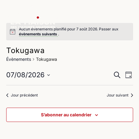
Aucun évènements planifié pour 7 août 2026. Passer aux
évènements suivants
.
Tokugawa
Évènements
Tokugawa
Na
Reche
07/08/2026
Recherche
Jour
de
Sélectionnez
et
une
vu
Jour précédent
Jour suivant
navig
date.
Év
de
S’abonner au calendrier
vues
Évène