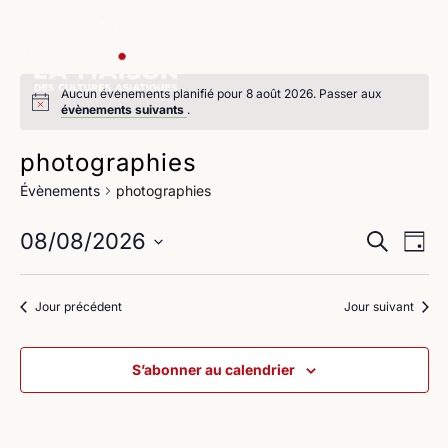
Aucun évènements planifié pour 8 août 2026. Passer aux
évènements suivants
.
photographies
Évènements
photographies
Na
Reche
08/08/2026
Recherche
Jour
de
Sélectionnez
et
une
vu
Jour précédent
Jour suivant
navig
date.
Év
de
S’abonner au calendrier
vues
Évène