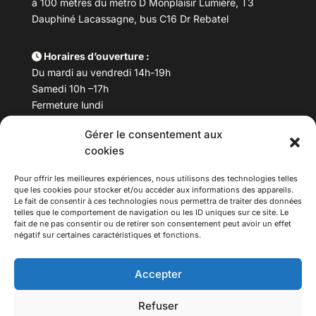
à 100 mètres du métro D Monplaisir Lumière, T3
Dauphiné Lacassagne, bus C16 Dr Rebatel
Horaires d’ouverture :
Du mardi au vendredi 14h-19h
Samedi 10h –17h
Fermeture lundi
Gérer le consentement aux
Téléphone :
04 78 53 06 40
cookies
Email :
maisondesculturesasiatiques@asiexpo.com
Pour offrir les meilleures expériences, nous utilisons des technologies telles
que les cookies pour stocker et/ou accéder aux informations des appareils.
Le fait de consentir à ces technologies nous permettra de traiter des données
telles que le comportement de navigation ou les ID uniques sur ce site. Le
fait de ne pas consentir ou de retirer son consentement peut avoir un effet
négatif sur certaines caractéristiques et fonctions.
Accepter
Refuser