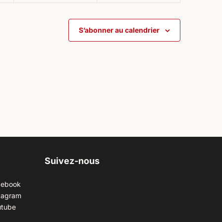
S’abonner au calendrier
Suivez-nous
cebook
tagram
utube