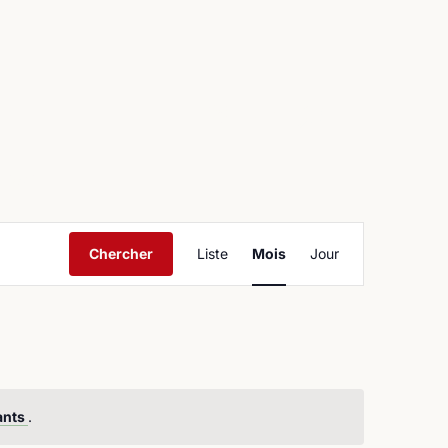
ntact
Navigation
Chercher
Liste
Mois
Jour
de
vues
Évènement
ants
.