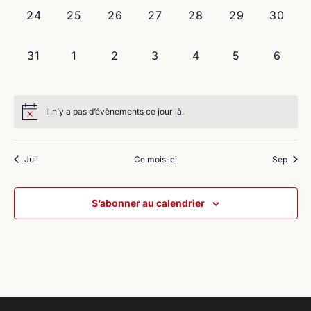
0
0
0
0
0
0
0
24
25
26
27
28
29
30
évènement,
évènement,
évènement,
évènement,
évènement,
évènement,
évènem
0
0
0
0
0
0
0
31
1
2
3
4
5
6
évènement,
évènement,
évènement,
évènement,
évènement,
évènement,
évène
Il n’y a pas d’évènements ce jour là.
Juil
Ce mois-ci
Sep
S’abonner au calendrier