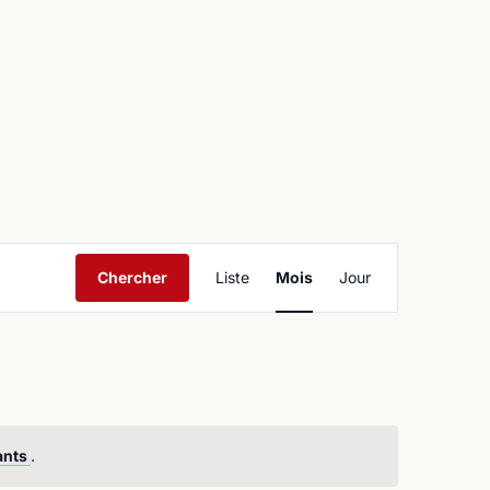
ntact
Navigation
Chercher
Liste
Mois
Jour
de
vues
Évènement
ants
.