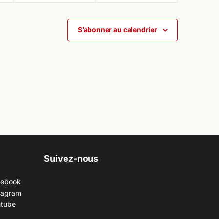
S’abonner au calendrier
Suivez-nous
cebook
tagram
utube