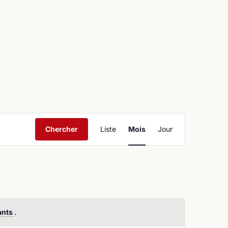
ntact
Navigation
Chercher
Liste
Mois
Jour
de
vues
Évènement
ants
.