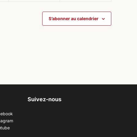
S’abonner au calendrier
Suivez-nous
cebook
tagram
utube