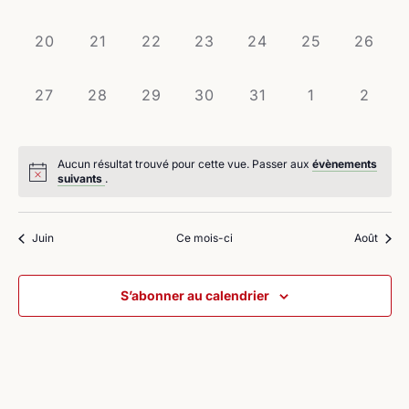
évènement,
évènement,
évènement,
évènement,
évènement,
évènement,
évènem
0
0
0
0
0
0
0
20
21
22
23
24
25
26
évènement,
évènement,
évènement,
évènement,
évènement,
évènement,
évènem
0
0
0
0
0
0
0
27
28
29
30
31
1
2
évènement,
évènement,
évènement,
évènement,
évènement,
évènement,
évène
Aucun résultat trouvé pour cette vue. Passer aux
évènements
suivants
.
Juin
Ce mois-ci
Août
S’abonner au calendrier