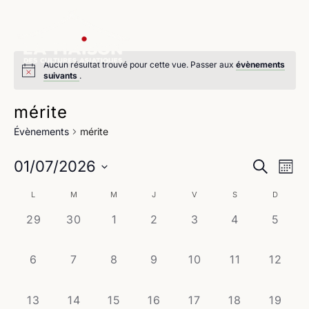
Aucun résultat trouvé pour cette vue. Passer aux
évènements
suivants
.
mérite
Évènements
mérite
Na
Reche
01/07/2026
Recherche
Mois
de
Sélectionnez
et
Calendrier
L
M
M
J
V
S
D
une
vu
navig
date.
0
0
0
0
0
0
0
29
30
1
2
3
4
5
de
Év
évènement,
évènement,
évènement,
évènement,
évènement,
évènement,
évène
de
Évènements
0
0
0
0
0
0
0
6
7
8
9
10
11
12
vues
évènement,
évènement,
évènement,
évènement,
évènement,
évènement,
évènem
Évène
0
0
0
0
0
0
0
13
14
15
16
17
18
19