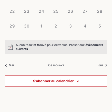
évènement,
évènement,
évènement,
évènement,
évènement,
évènement,
évènem
0
0
0
0
0
0
0
22
23
24
25
26
27
28
évènement,
évènement,
évènement,
évènement,
évènement,
évènement,
évènem
0
0
0
0
0
0
0
29
30
1
2
3
4
5
évènement,
évènement,
évènement,
évènement,
évènement,
évènement,
évène
Aucun résultat trouvé pour cette vue. Passer aux
évènements
suivants
.
Mai
Ce mois-ci
Juil
S’abonner au calendrier