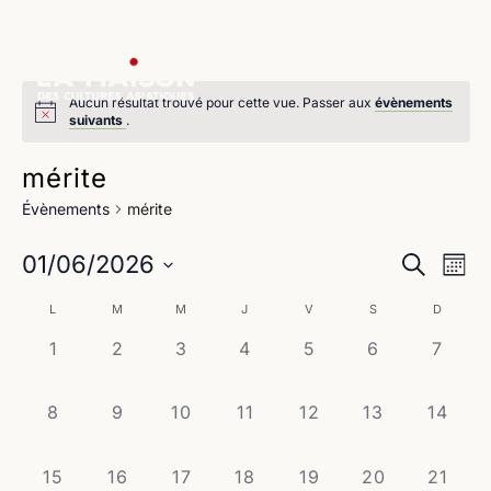
Aucun résultat trouvé pour cette vue. Passer aux
évènements
suivants
.
mérite
Évènements
mérite
Na
Reche
01/06/2026
Recherche
Mois
de
Sélectionnez
et
Calendrier
L
M
M
J
V
S
D
une
vu
navig
date.
0
0
0
0
0
0
0
1
2
3
4
5
6
7
de
Év
évènement,
évènement,
évènement,
évènement,
évènement,
évènement,
évène
de
Évènements
0
0
0
0
0
0
0
8
9
10
11
12
13
14
vues
évènement,
évènement,
évènement,
évènement,
évènement,
évènement,
évènem
Évène
0
0
0
0
0
0
0
15
16
17
18
19
20
21