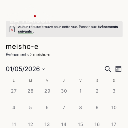
Aucun résultat trouvé pour cette vue. Passer aux
évènements
suivants
.
meisho-e
Évènements
meisho-e
Na
Reche
01/05/2026
Recherche
Mois
de
Sélectionnez
et
Calendrier
L
M
M
J
V
S
D
une
vu
navig
date.
0
0
0
0
0
0
0
27
28
29
30
1
2
3
de
Év
évènement,
évènement,
évènement,
évènement,
évènement,
évènement,
évène
de
Évènements
0
0
0
0
0
0
0
4
5
6
7
8
9
10
vues
évènement,
évènement,
évènement,
évènement,
évènement,
évènement,
évènem
Évène
0
0
0
0
0
0
0
11
12
13
14
15
16
17