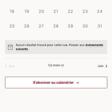
évènement,
évènement,
évènement,
évènement,
évènement,
évènement,
évènem
0
0
0
0
0
0
0
18
19
20
21
22
23
24
évènement,
évènement,
évènement,
évènement,
évènement,
évènement,
évènem
0
0
0
0
0
0
0
25
26
27
28
29
30
31
évènement,
évènement,
évènement,
évènement,
évènement,
évènement,
évènem
Aucun résultat trouvé pour cette vue. Passer aux
évènements
suivants
.
Ce mois-ci
Avr
Juin
S’abonner au calendrier