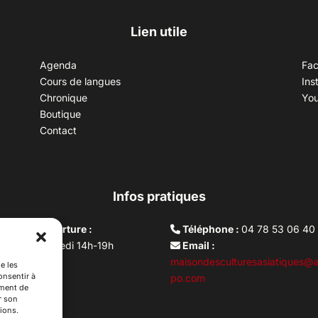
Lien utile
Agenda
Fa
Cours de langues
Ins
Chronique
Yo
Boutique
Contact
Infos pratiques
aires d’ouverture :
Téléphone :
04 78 53 06 40
rdi au vendredi 14h-19h
Email :
i 10h –17h
maisondesculturesasiatiques@a
e les
onsentir à
ture lundi
po.com
ement de
r son
ions.