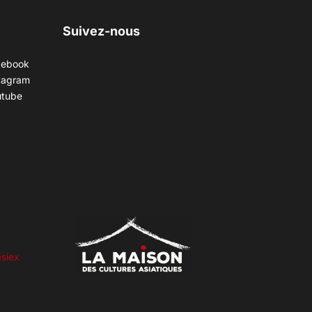
Suivez-nous
cebook
tagram
utube
siex