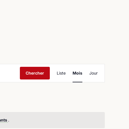
ntact
Navigation
Chercher
Liste
Mois
Jour
de
vues
Évènement
ants
.