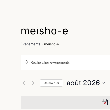
meisho-e
Age
Évènements
meisho-e
Recherche
Saisir
et
mot-
clé.
navigation
Rechercher
août 2026
Évènements
Ce mois-ci
de
par
Sélectionnez
vues
mot-
une
clé.
Évènements
date.