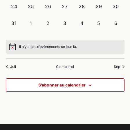
0
0
0
0
0
0
0
24
25
26
27
28
29
30
évènement,
évènement,
évènement,
évènement,
évènement,
évènement,
évènem
0
0
0
0
0
0
0
31
1
2
3
4
5
6
évènement,
évènement,
évènement,
évènement,
évènement,
évènement,
évène
Il n’y a pas d’évènements ce jour là.
Juil
Ce mois-ci
Sep
S’abonner au calendrier