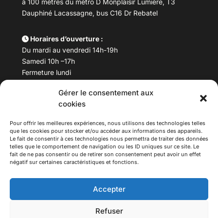
à 100 mètres du métro D Monplaisir Lumière, T3
Dauphiné Lacassagne, bus C16 Dr Rebatel
Horaires d’ouverture :
Du mardi au vendredi 14h-19h
Samedi 10h –17h
Fermeture lundi
Gérer le consentement aux
Téléphone :
04 78 53 06 40
cookies
Email :
maisondesculturesasiatiques@asiexpo.com
Pour offrir les meilleures expériences, nous utilisons des technologies telles
que les cookies pour stocker et/ou accéder aux informations des appareils.
Le fait de consentir à ces technologies nous permettra de traiter des données
telles que le comportement de navigation ou les ID uniques sur ce site. Le
fait de ne pas consentir ou de retirer son consentement peut avoir un effet
négatif sur certaines caractéristiques et fonctions.
Accepter
Refuser