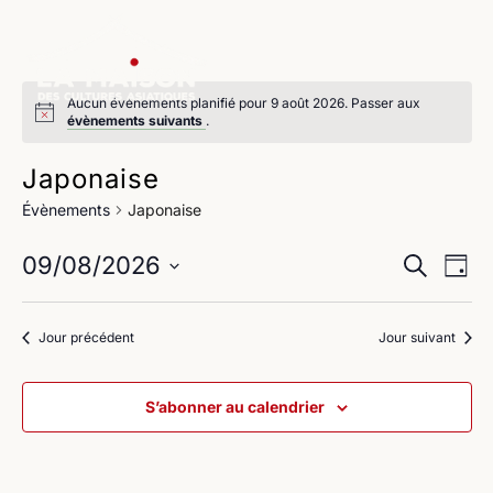
Aucun évènements planifié pour 9 août 2026. Passer aux
évènements suivants
.
Japonaise
Évènements
Japonaise
Na
Reche
09/08/2026
Recherche
Jour
de
Sélectionnez
et
une
vu
Jour précédent
Jour suivant
navig
date.
Év
de
S’abonner au calendrier
vues
Évène