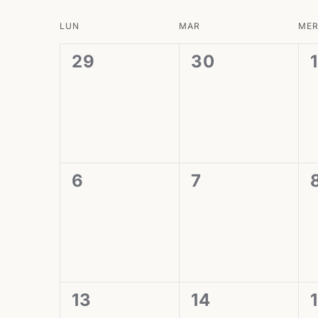
Calendrier
LUN
MAR
ME
de
0
0
29
30
1
Évènements
évènement,
évènement,
0
0
6
7
évènement,
évènement,
0
0
13
14