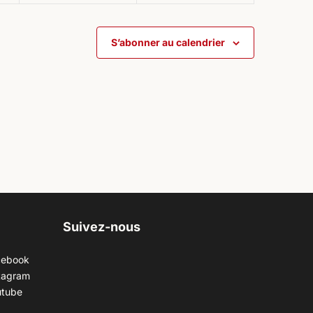
S’abonner au calendrier
Suivez-nous
cebook
tagram
utube