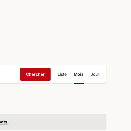
ntact
Navigation
Chercher
Liste
Mois
Jour
de
vues
Évènement
ants
.