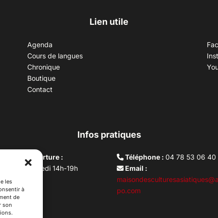
Lien utile
Agenda
Fa
Cours de langues
Ins
Chronique
Yo
Boutique
Contact
Infos pratiques
aires d’ouverture :
Téléphone :
04 78 53 06 40
rdi au vendredi 14h-19h
Email :
i 10h –17h
maisondesculturesasiatiques@a
e les
onsentir à
ture lundi
po.com
ement de
r son
ions.