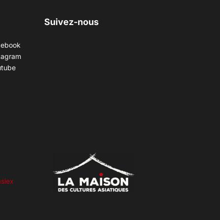
Suivez-nous
cebook
tagram
utube
siex