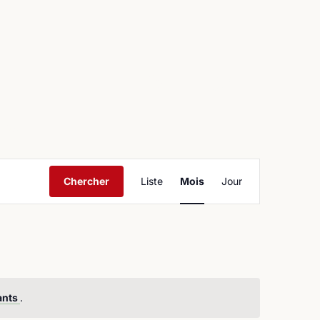
ntact
Navigation
Chercher
Liste
Mois
Jour
de
vues
Évènement
ants
.