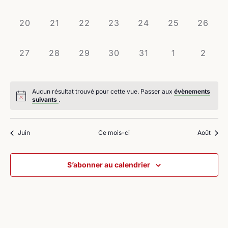
évènement,
évènement,
évènement,
évènement,
évènement,
évènement,
évènem
0
0
0
0
0
0
0
20
21
22
23
24
25
26
évènement,
évènement,
évènement,
évènement,
évènement,
évènement,
évènem
0
0
0
0
0
0
0
27
28
29
30
31
1
2
évènement,
évènement,
évènement,
évènement,
évènement,
évènement,
évène
Aucun résultat trouvé pour cette vue. Passer aux
évènements
suivants
.
Juin
Ce mois-ci
Août
S’abonner au calendrier