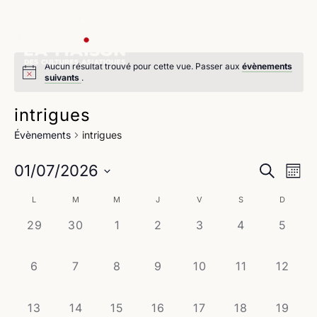
Aucun résultat trouvé pour cette vue. Passer aux
évènements
suivants
.
intrigues
Évènements
intrigues
Na
Reche
01/07/2026
Recherche
Mois
de
Sélectionnez
et
Calendrier
L
M
M
J
V
S
D
une
vu
navig
date.
0
0
0
0
0
0
0
29
30
1
2
3
4
5
de
Év
évènement,
évènement,
évènement,
évènement,
évènement,
évènement,
évène
de
Évènements
0
0
0
0
0
0
0
6
7
8
9
10
11
12
vues
évènement,
évènement,
évènement,
évènement,
évènement,
évènement,
évènem
Évène
0
0
0
0
0
0
0
13
14
15
16
17
18
19