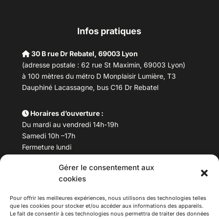
Infos pratiques
30 B rue Dr Rebatel, 69003 Lyon
(adresse postale : 62 rue St Maximin, 69003 Lyon)
à 100 mètres du métro D Monplaisir Lumière, T3
Dauphiné Lacassagne, bus C16 Dr Rebatel
Horaires d’ouverture :
Du mardi au vendredi 14h-19h
Samedi 10h –17h
Fermeture lundi
Gérer le consentement aux
Téléphone :
04 78 53 06 40
cookies
Email :
maisondesculturesasiatiques@asiexpo.com
Pour offrir les meilleures expériences, nous utilisons des technologies telles
que les cookies pour stocker et/ou accéder aux informations des appareils.
Le fait de consentir à ces technologies nous permettra de traiter des données