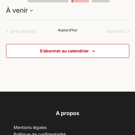
À venir
Sélectionnez
une
Évènements
Aujourd’hui
Évènements
précédents
suivants
date.
S’abonner au calendrier
A propos
Mentions légales
Politique de confidentialité