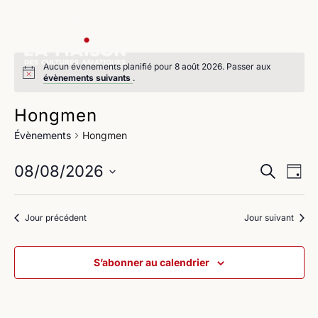
Aucun évènements planifié pour 8 août 2026. Passer aux
évènements suivants
.
Hongmen
Évènements
Hongmen
Na
Reche
08/08/2026
Recherche
Jour
de
Sélectionnez
et
une
vu
Jour précédent
Jour suivant
navig
date.
Év
de
S’abonner au calendrier
vues
Évène