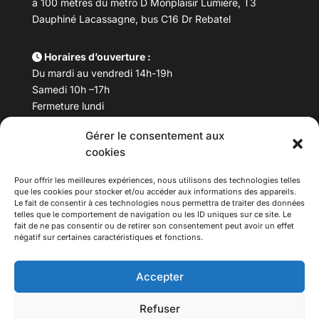
à 100 mètres du métro D Monplaisir Lumière, T3
Dauphiné Lacassagne, bus C16 Dr Rebatel
Horaires d’ouverture :
Du mardi au vendredi 14h-19h
Samedi 10h –17h
Fermeture lundi
Gérer le consentement aux
Téléphone :
04 78 53 06 40
cookies
Email :
maisondesculturesasiatiques@asiexpo.com
Pour offrir les meilleures expériences, nous utilisons des technologies telles
que les cookies pour stocker et/ou accéder aux informations des appareils.
Le fait de consentir à ces technologies nous permettra de traiter des données
telles que le comportement de navigation ou les ID uniques sur ce site. Le
fait de ne pas consentir ou de retirer son consentement peut avoir un effet
négatif sur certaines caractéristiques et fonctions.
Accepter
Refuser