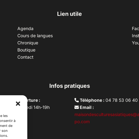
Lien utile
Agenda
Fa
Cours de langues
Ins
Chronique
Yo
Boutique
Contact
Infos pratiques
aires d’ouverture :
Téléphone :
04 78 53 06 40
rdi au vendredi 14h-19h
Email :
i 10h –17h
maisondesculturesasiatiques@a
e les
onsentir à
ture lundi
po.com
ement de
r son
ions.