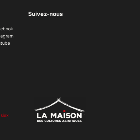
Suivez-nous
cebook
tagram
utube
siex