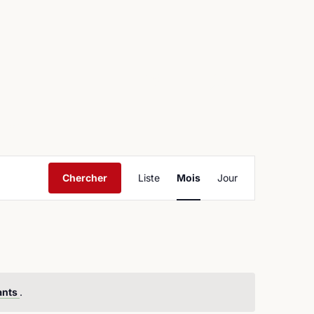
ntact
Navigation
Chercher
Liste
Mois
Jour
de
vues
Évènement
ants
.