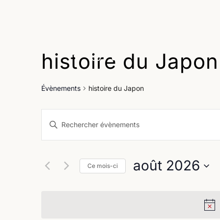
histoire du Japon
Age
Évènements
histoire du Japon
Recherche
Saisir
et
mot-
clé.
navigation
Rechercher
août 2026
Évènements
Ce mois-ci
de
par
Sélectionnez
vues
mot-
une
clé.
Évènements
date.