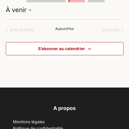
À venir
Sélectionnez
une
Évènements
Aujourd’hui
Évènements
précédents
suivants
date.
S’abonner au calendrier
A propos
Mentions légales
Politique de confidentialité