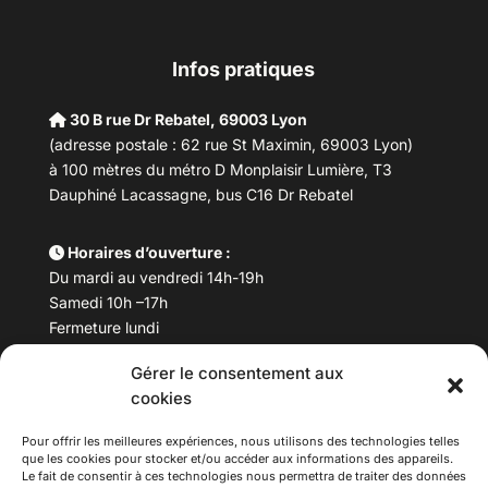
Infos pratiques
30 B rue Dr Rebatel, 69003 Lyon
(adresse postale : 62 rue St Maximin, 69003 Lyon)
à 100 mètres du métro D Monplaisir Lumière, T3
Dauphiné Lacassagne, bus C16 Dr Rebatel
Horaires d’ouverture :
Du mardi au vendredi 14h-19h
Samedi 10h –17h
Fermeture lundi
Gérer le consentement aux
Téléphone :
04 78 53 06 40
cookies
Email :
maisondesculturesasiatiques@asiexpo.com
Pour offrir les meilleures expériences, nous utilisons des technologies telles
que les cookies pour stocker et/ou accéder aux informations des appareils.
Le fait de consentir à ces technologies nous permettra de traiter des données