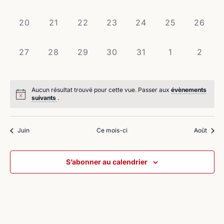
évènement,
évènement,
évènement,
évènement,
évènement,
évènement,
évènem
0
0
0
0
0
0
0
20
21
22
23
24
25
26
évènement,
évènement,
évènement,
évènement,
évènement,
évènement,
évènem
0
0
0
0
0
0
0
27
28
29
30
31
1
2
évènement,
évènement,
évènement,
évènement,
évènement,
évènement,
évène
Aucun résultat trouvé pour cette vue. Passer aux
évènements
suivants
.
Juin
Ce mois-ci
Août
S’abonner au calendrier