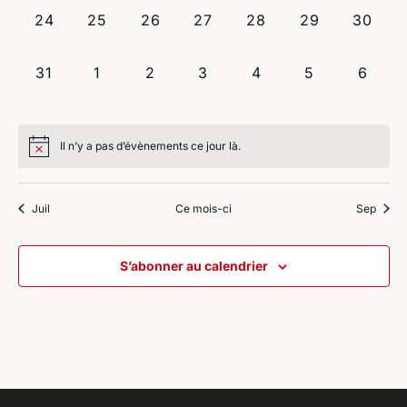
0
0
0
0
0
0
0
24
25
26
27
28
29
30
évènement,
évènement,
évènement,
évènement,
évènement,
évènement,
évènem
0
0
0
0
0
0
0
31
1
2
3
4
5
6
évènement,
évènement,
évènement,
évènement,
évènement,
évènement,
évène
Il n’y a pas d’évènements ce jour là.
Juil
Ce mois-ci
Sep
S’abonner au calendrier