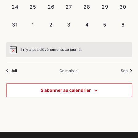
0
0
0
0
0
0
0
24
25
26
27
28
29
30
évènement,
évènement,
évènement,
évènement,
évènement,
évènement,
évènem
0
0
0
0
0
0
0
31
1
2
3
4
5
6
évènement,
évènement,
évènement,
évènement,
évènement,
évènement,
évène
Il n’y a pas d’évènements ce jour là.
Juil
Ce mois-ci
Sep
S’abonner au calendrier