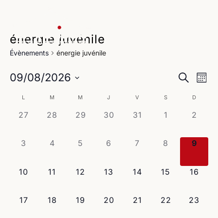
énergie juvénile
Évènements
énergie juvénile
Na
Reche
09/08/2026
Recherche
Mois
de
Sélectionnez
et
Calendrier
L
M
M
J
V
S
D
une
vu
navig
date.
0
0
0
0
0
0
0
27
28
29
30
31
1
2
de
Év
évènement,
évènement,
évènement,
évènement,
évènement,
évènement,
évène
de
Évènements
0
0
0
0
0
0
0
3
4
5
6
7
8
9
vues
évènement,
évènement,
évènement,
évènement,
évènement,
évènement,
évène
Évène
0
0
0
0
0
0
0
10
11
12
13
14
15
16
évènement,
évènement,
évènement,
évènement,
évènement,
évènement,
évènem
0
0
0
0
0
0
0
17
18
19
20
21
22
23
évènement,
évènement,
évènement,
évènement,
évènement,
évènement,
évènem