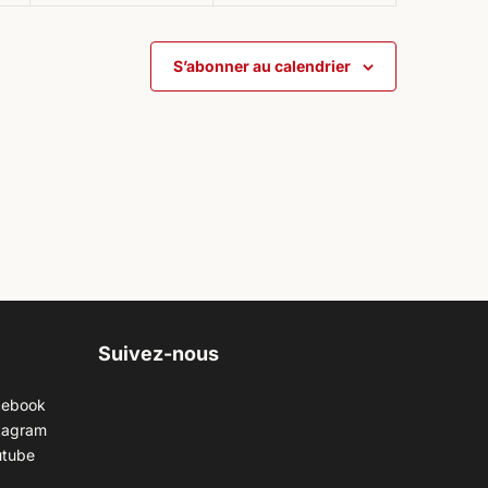
S’abonner au calendrier
Suivez-nous
cebook
tagram
utube