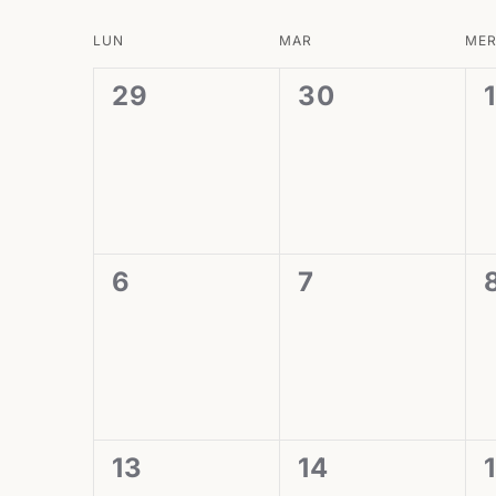
Calendrier
LUN
MAR
ME
de
0
0
29
30
1
Évènements
évènement,
évènement,
0
0
6
7
évènement,
évènement,
0
0
13
14