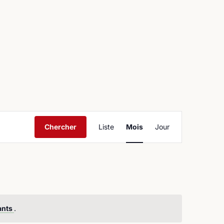
ntact
Navigation
Chercher
Liste
Mois
Jour
de
vues
Évènement
ants
.