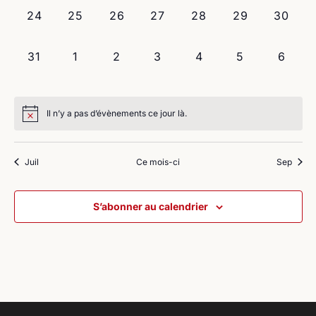
0
0
0
0
0
0
0
24
25
26
27
28
29
30
évènement,
évènement,
évènement,
évènement,
évènement,
évènement,
évènem
0
0
0
0
0
0
0
31
1
2
3
4
5
6
évènement,
évènement,
évènement,
évènement,
évènement,
évènement,
évène
Il n’y a pas d’évènements ce jour là.
Juil
Ce mois-ci
Sep
S’abonner au calendrier