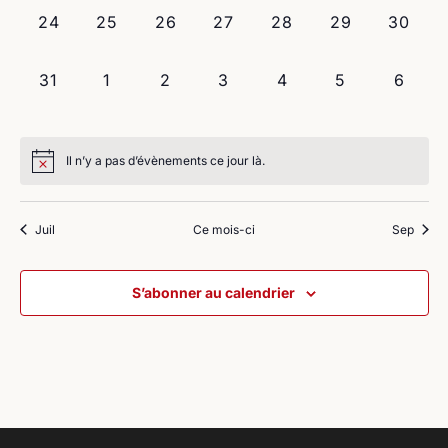
0
0
0
0
0
0
0
24
25
26
27
28
29
30
évènement,
évènement,
évènement,
évènement,
évènement,
évènement,
évènem
0
0
0
0
0
0
0
31
1
2
3
4
5
6
évènement,
évènement,
évènement,
évènement,
évènement,
évènement,
évène
Il n’y a pas d’évènements ce jour là.
Juil
Ce mois-ci
Sep
S’abonner au calendrier