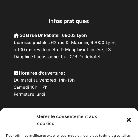
Infos pratiques
30 B rue Dr Rebatel, 69003 Lyon
(adresse postale : 62 rue St Maximin, 69003 Lyon)
à 100 mètres du métro D Monplaisir Lumière, T3
Dauphiné Lacassagne, bus C16 Dr Rebatel
Horaires d’ouverture :
Du mardi au vendredi 14h-19h
Samedi 10h –17h
Fermeture lundi
Téléphone :
04 78 53 06 40
Gérer le consentement aux
Email :
maisondesculturesasiatiques@asiexpo.com
cookies
Pour offrir les meilleures expériences, nous utilisons des technologies telles