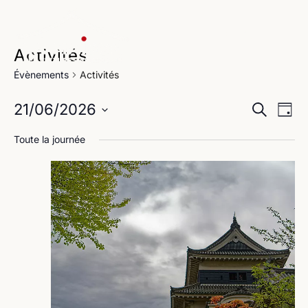
Activités
Évènements
Activités
Na
Reche
21/06/2026
Recherche
Jour
de
Sélectionnez
et
Toute la journée
une
vu
navig
date.
Év
de
vues
Évène