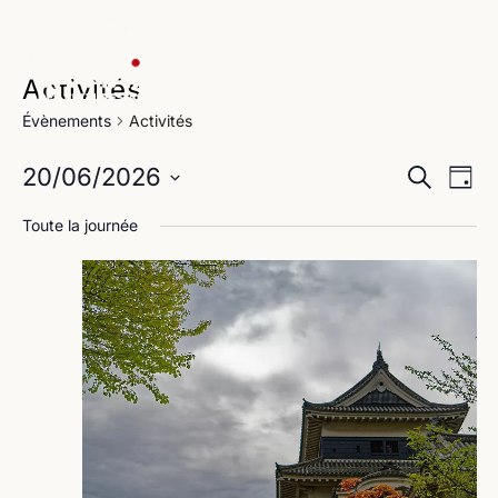
Activités
Évènements
Activités
Na
Reche
20/06/2026
Recherche
Jour
de
Sélectionnez
et
Toute la journée
une
vu
navig
date.
Év
de
vues
Évène