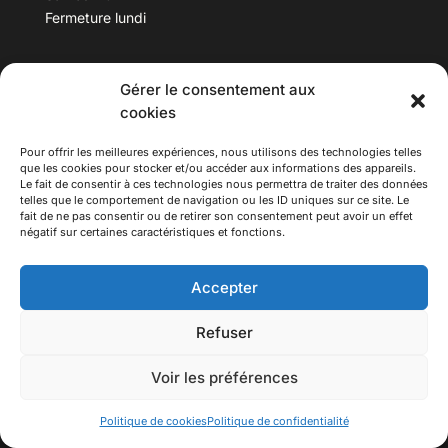
Fermeture lundi
Téléphone :
04 78 53 06 40
Gérer le consentement aux
Email :
maisondesculturesasiatiques@asiexpo.com
cookies
Pour offrir les meilleures expériences, nous utilisons des technologies telles
que les cookies pour stocker et/ou accéder aux informations des appareils.
Le fait de consentir à ces technologies nous permettra de traiter des données
telles que le comportement de navigation ou les ID uniques sur ce site. Le
fait de ne pas consentir ou de retirer son consentement peut avoir un effet
négatif sur certaines caractéristiques et fonctions.
Accepter
Refuser
© 2026 Asiexpo — Maison des Cultures Asiatiques.
Tous droits réservés.
Voir les préférences
Politique de cookies
Politique de confidentialité