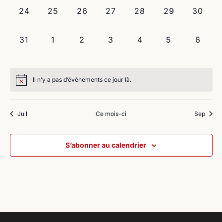
0
0
0
0
0
0
0
24
25
26
27
28
29
30
évènement,
évènement,
évènement,
évènement,
évènement,
évènement,
évènem
0
0
0
0
0
0
0
31
1
2
3
4
5
6
évènement,
évènement,
évènement,
évènement,
évènement,
évènement,
évène
Il n’y a pas d’évènements ce jour là.
Juil
Ce mois-ci
Sep
S’abonner au calendrier