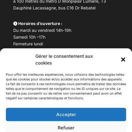
à 100 mètres du métro D Monplaisir Lumière, T3
Dauphiné Lacassagne, bus C16 Dr Rebatel
Horaires d’ouverture :
Du mardi au vendredi 14h-19h
Samedi 10h –17h
Fermeture lundi
Gérer le consentement aux
Téléphone :
04 78 53 06 40
cookies
Email :
maisondesculturesasiatiques@asiexpo.com
Pour offrir les meilleures expériences, nous utilisons des technologies telles
que les cookies pour stocker et/ou accéder aux informations des appareils.
Le fait de consentir à ces technologies nous permettra de traiter des données
telles que le comportement de navigation ou les ID uniques sur ce site. Le
fait de ne pas consentir ou de retirer son consentement peut avoir un effet
négatif sur certaines caractéristiques et fonctions.
Accepter
Refuser