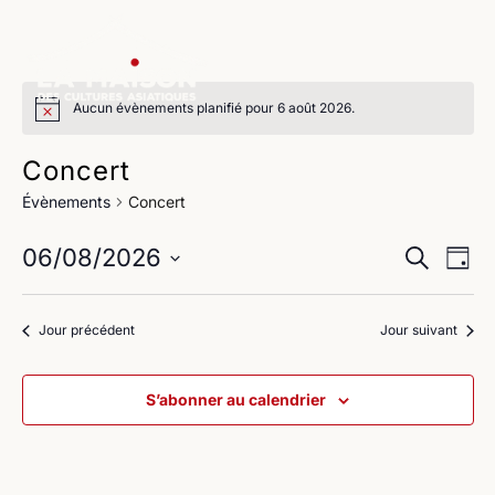
Aucun évènements planifié pour 6 août 2026.
Concert
Évènements
Concert
Na
Reche
06/08/2026
Recherche
Jour
de
Sélectionnez
et
une
vu
Jour précédent
Jour suivant
navig
date.
Év
de
S’abonner au calendrier
vues
Évène