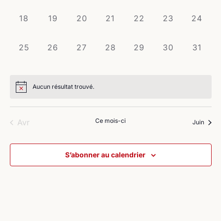
évènement,
évènement,
évènement,
évènement,
évènement,
évènement,
évènem
0
0
0
0
0
0
0
18
19
20
21
22
23
24
évènement,
évènement,
évènement,
évènement,
évènement,
évènement,
évènem
0
0
0
0
0
0
0
25
26
27
28
29
30
31
évènement,
évènement,
évènement,
évènement,
évènement,
évènement,
évènem
Aucun résultat trouvé.
Ce mois-ci
Avr
Juin
S’abonner au calendrier