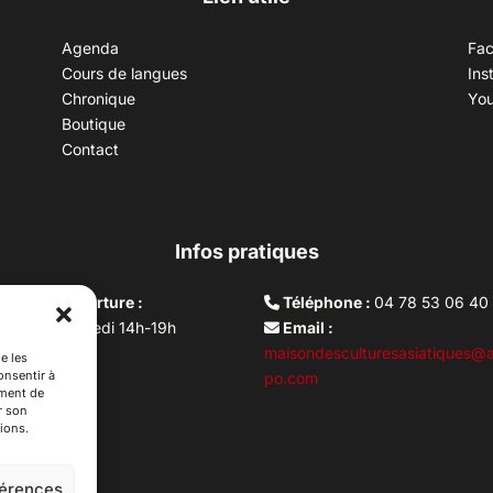
Agenda
Fa
Cours de langues
Ins
Chronique
Yo
Boutique
Contact
Infos pratiques
aires d’ouverture :
Téléphone :
04 78 53 06 40
rdi au vendredi 14h-19h
Email :
i 10h –17h
maisondesculturesasiatiques@a
e les
onsentir à
ture lundi
po.com
ement de
r son
ions.
férences