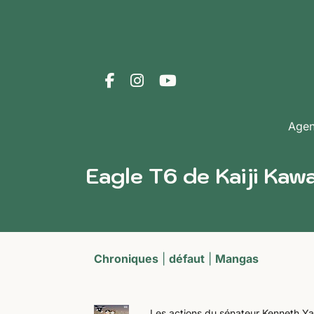
Age
Eagle T6 de Kaiji Kaw
Chroniques
|
défaut
|
Mangas
Les actions du sénateur Kenneth Yam