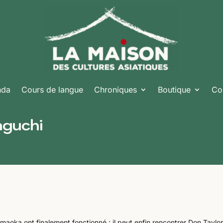
nda
Cours de langue
Chroniques
Boutique
Co
aguchi
aoka ont finalement fonctionné : il peut enfin rencontrer Don Taylor