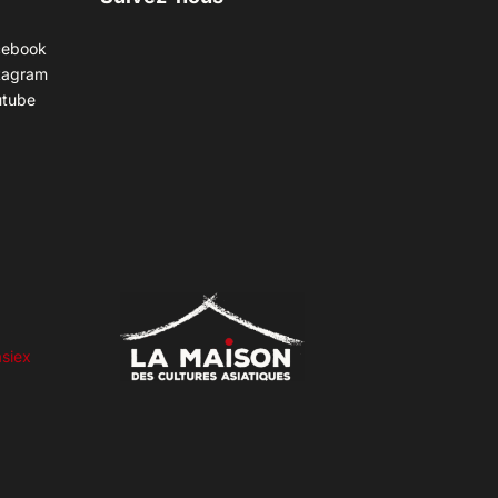
cebook
tagram
utube
siex