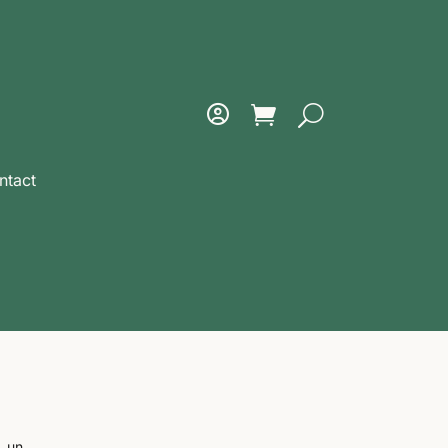
ntact
, un