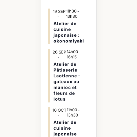
11h30
19
SEP
-
13h30
Atelier de
cuisine
japonaise :
okonomiyaki
14h00
26
SEP
-
16h15
Atelier de
Pâtisserie
Laotienne :
gateaux au
manioc et
fleurs de
lotus
11h00
10
OCT
-
13h30
Atelier de
cuisine
japonaise