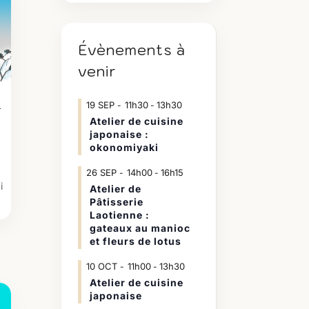
Évènements à
venir
19
SEP
11h30
13h30
-
–
Atelier de cuisine
japonaise :
okonomiyaki
26
SEP
14h00
16h15
-
i
Atelier de
Pâtisserie
Laotienne :
gateaux au manioc
et fleurs de lotus
10
OCT
11h00
13h30
-
Atelier de cuisine
japonaise