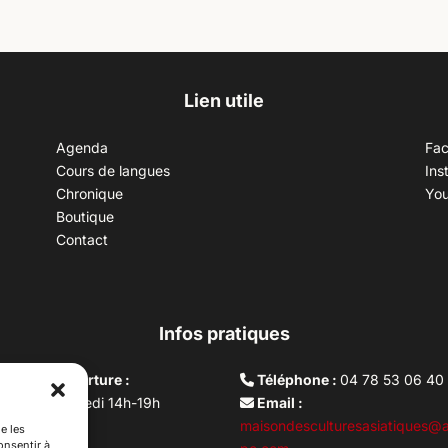
Lien utile
Agenda
Fa
Cours de langues
Ins
Chronique
Yo
Boutique
Contact
Infos pratiques
aires d’ouverture :
Téléphone :
04 78 53 06 40
rdi au vendredi 14h-19h
Email :
i 10h –17h
maisondesculturesasiatiques@a
e les
onsentir à