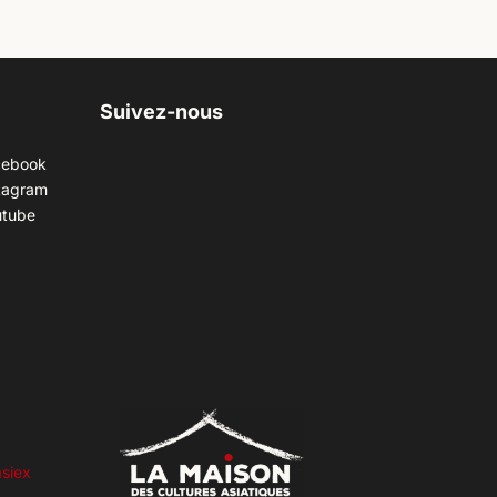
Suivez-nous
cebook
tagram
utube
siex