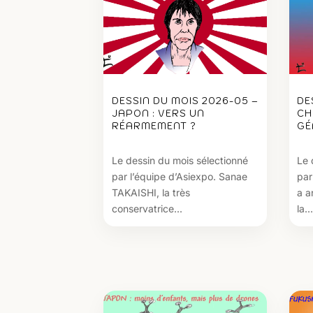
DESSIN DU MOIS 2026-05 –
DE
JAPON : VERS UN
CH
RÉARMEMENT ?
GÉ
Le dessin du mois sélectionné
Le 
par l’équipe d’Asiexpo. Sanae
par
TAKAISHI, la très
a a
conservatrice...
la...