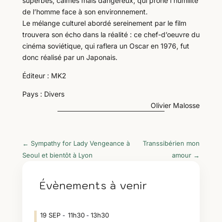
superbes, calmes mais dangereux, qui prône l’humilité
de l’homme face à son environnement.
Le mélange culturel abordé sereinement par le film
trouvera son écho dans la réalité : ce chef-d’oeuvre du
cinéma soviétique, qui raflera un Oscar en 1976, fut
donc réalisé par un Japonais.
Éditeur : MK2
Pays : Divers
Olivier Malosse
←
Sympathy for Lady Vengeance à
Transsibérien mon
Seoul et bientôt à Lyon
amour
→
Évènements à venir
19
SEP
11h30
13h30
-