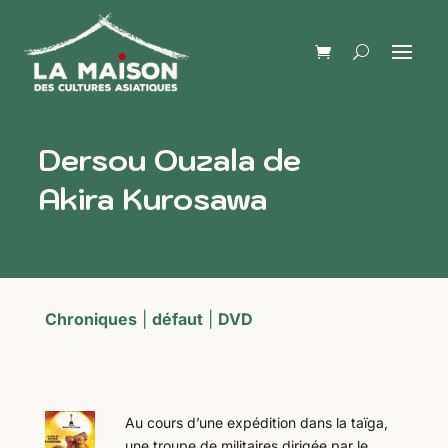
Dersou Ouzala de
Akira Kurosawa
Chroniques
|
défaut
|
DVD
Au cours d’une expédition dans la taïga,
une troupe de militaires dirigée par le