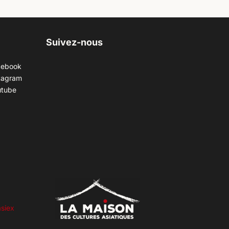
Suivez-nous
cebook
tagram
utube
siex