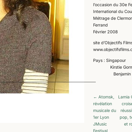
l’occasion du 30e Fe
International du Cou
Métrage de Clermon
Ferrand
Février 2008
site d’Objectifs Films
www.objectifsfilms
Pays : Singapour
Kirstie Gor
Benjamin
←
Atomsk,
Lamia 
révélation
croi
musicale du
réussi
1er Lyon
pop, 
JMusic
et r
Festival