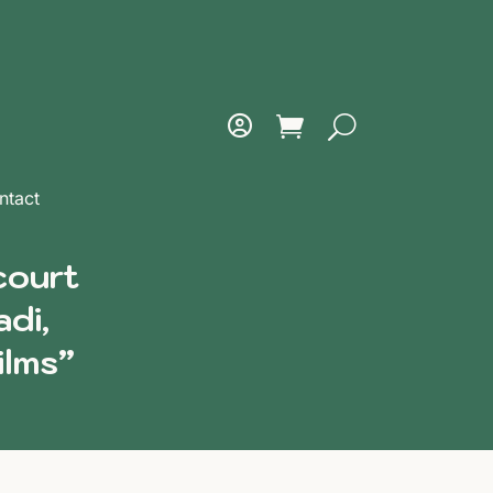
ntact
court
di,
ilms”