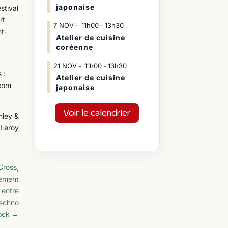
japonaise
stival
rt
7
NOV
11h00
13h30
-
t-
Atelier de cuisine
coréenne
21
NOV
11h00
13h30
-
 :
Atelier de cuisine
.com
japonaise
Voir le calendrier
mley &
 Leroy
Cross,
sement
 entre
techno
ock
→