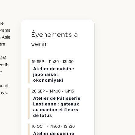
re
orama
Évènements à
 Asie
venir
tre
iété
19
SEP
11h30
13h30
-
ectifs
Atelier de cuisine
de
japonaise :
okonomiyaki
court
26
SEP
14h00
16h15
-
ays.
Atelier de Pâtisserie
Laotienne : gateaux
au manioc et fleurs
de lotus
10
OCT
11h00
13h30
-
Atelier de cuisine