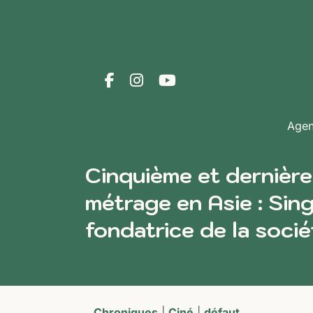
Age
Cinquième et dernièr
métrage en Asie : Sin
fondatrice de la socié
Chroniques
|
Ciné
|
défaut