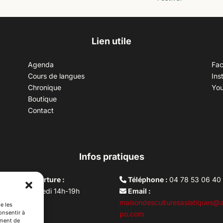
Lien utile
Agenda
Fa
Cours de langues
Ins
Chronique
Yo
Boutique
Contact
Infos pratiques
aires d’ouverture :
Téléphone :
04 78 53 06 40
rdi au vendredi 14h-19h
Email :
i 10h –17h
maisondesculturesasiatiques@a
e les
onsentir à
ture lundi
po.com
ement de