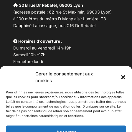
30 B rue Dr Rebatel, 69003 Lyon
(adresse postale : 62 rue St Maximin, 69003 Lyon)
à 100 mètres du métro D Monplaisir Lumière, T3
Dauphiné Lacassagne, bus C16 Dr Rebatel
Horaires d’ouverture :
Du mardi au vendredi 14h-19h
Samedi 10h –17h
Fermeture lundi
Gérer le consentement aux
Téléphone :
04 78 53 06 40
cookies
Email :
maisondesculturesasiatiques@asiexpo.com
Pour offrir les meilleures expériences, nous utilisons des technologies telles
que les cookies pour stocker et/ou accéder aux informations des appareils.
Le fait de consentir à ces technologies nous permettra de traiter des données
telles que le comportement de navigation ou les ID uniques sur ce site. Le
fait de ne pas consentir ou de retirer son consentement peut avoir un effet
négatif sur certaines caractéristiques et fonctions.