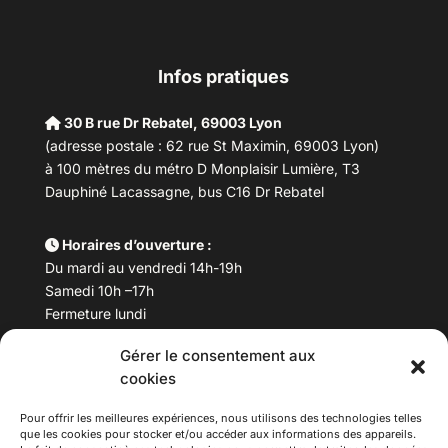
Infos pratiques
30 B rue Dr Rebatel, 69003 Lyon
(adresse postale : 62 rue St Maximin, 69003 Lyon)
à 100 mètres du métro D Monplaisir Lumière, T3
Dauphiné Lacassagne, bus C16 Dr Rebatel
Horaires d’ouverture :
Du mardi au vendredi 14h-19h
Samedi 10h –17h
Fermeture lundi
Gérer le consentement aux
Téléphone :
04 78 53 06 40
cookies
Email :
maisondesculturesasiatiques@asiexpo.com
Pour offrir les meilleures expériences, nous utilisons des technologies telles
que les cookies pour stocker et/ou accéder aux informations des appareils.