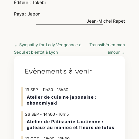
Éditeur : Tokebi
Pays : Japon
Jean-Michel Rapet
←
Sympathy for Lady Vengeance à
Transsibérien mon
Seoul et bientôt à Lyon
amour
→
Évènements à venir
19
SEP
11h30
13h30
-
Atelier de cuisine japonaise :
okonomiyaki
26
SEP
14h00
16h15
-
Atelier de Pâtisserie Laotienne :
gateaux au manioc et fleurs de lotus
10
OCT
11h00
13h30
-