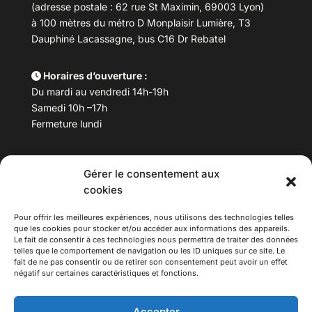
(adresse postale : 62 rue St Maximin, 69003 Lyon)
à 100 mètres du métro D Monplaisir Lumière, T3
Dauphiné Lacassagne, bus C16 Dr Rebatel
Horaires d’ouverture :
Du mardi au vendredi 14h-19h
Samedi 10h –17h
Fermeture lundi
Téléphone :
04 78 53 06 40
Gérer le consentement aux
Email :
maisondesculturesasiatiques@asiexpo.com
cookies
Pour offrir les meilleures expériences, nous utilisons des technologies telles
que les cookies pour stocker et/ou accéder aux informations des appareils.
Le fait de consentir à ces technologies nous permettra de traiter des données
telles que le comportement de navigation ou les ID uniques sur ce site. Le
fait de ne pas consentir ou de retirer son consentement peut avoir un effet
négatif sur certaines caractéristiques et fonctions.
Accepter