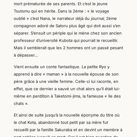
mort prématurée de ses parents. Et c’est le jeune
Tsutomu qui en hérite. Dans la 2ème : « le voyage
oublié » c’est Nana, le narrateur déjà du
journal,
2ème
compagnon adoré de Satoru plus âgé qui doit aussi s’en
séparer. S’ensuit un périple qui le mène chez son ancien
professeur d’université Kubota qui pourrait le recueillir.
Mais il semblerait que les 2 hommes ont un passé pesant
à dépasser…
Vient ensuite un conte fantastique.
La
petite
Ryo
y
apprend à dire « maman » à la nouvelle épouse de son
père grâce à une vieille femme.
Celle-ci
lui raconte,
en
effet,
que ce dernier a sauvé un chat alors qu’il était lui-
même en perdition
à Taketomi-jima, la fameuse
« île des
chat
s
».
Et ainsi de suite jusqu’à la nouvelle éponyme du titre où
le chat Kota, abandonné tout petit par sa mère fut
recueilli par la famille Sakuraba et en devint un membre à