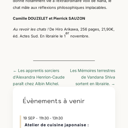
donne
notamment
vie à l’extraordinaire voix de Nana, le
chat mâle aux réflexions philosophiques implacables.
Camille DOUZELET et Pierrick SAUZON
Au revoir les chats !
De Hiro Arikawa, 256 pages, 21,90€,
er
éd. Actes Sud. En librairie le 1
novembre.
←
Les apprentis sorciers
Les Mémoires terrestres
d’Alexandra Henrion-Caude
de Vandana Shiva
paraît chez Albin Michel.
sortent en librairie.
→
Évènements à venir
19
SEP
11h30
13h30
-
Atelier de cuisine japonaise :