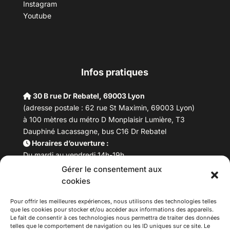
Instagram
Youtube
Infos pratiques
30 B rue Dr Rebatel, 69003 Lyon
(adresse postale : 62 rue St Maximin, 69003 Lyon)
à 100 mètres du métro D Monplaisir Lumière, T3
Dauphiné Lacassagne, bus C16 Dr Rebatel
Horaires d’ouverture :
Du mardi au vendredi 14h-19h
Samedi 10h –17h
Gérer le consentement aux
Fermeture lundi
cookies
Téléphone :
04 78 53 06 40
Pour offrir les meilleures expériences, nous utilisons des technologies telles
Email :
maisondesculturesasiatiques@asiexpo.com
que les cookies pour stocker et/ou accéder aux informations des appareils.
Le fait de consentir à ces technologies nous permettra de traiter des données
telles que le comportement de navigation ou les ID uniques sur ce site. Le