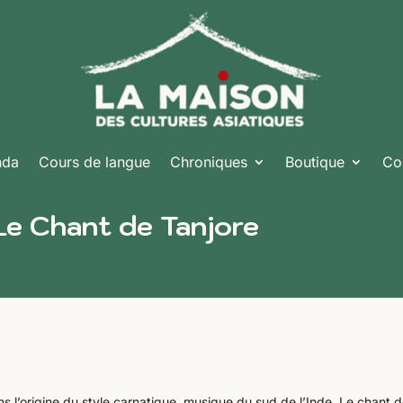
nda
Cours de langue
Chroniques
Boutique
Co
Le Chant de Tanjore
s l’origine du style carnatique, musique du sud de l’Inde. Le chant 