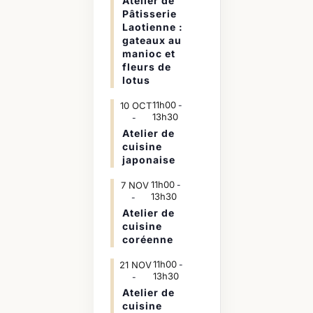
Atelier de
Pâtisserie
Laotienne :
gateaux au
manioc et
fleurs de
lotus
11h00
10
OCT
-
13h30
Atelier de
cuisine
japonaise
11h00
7
NOV
-
13h30
Atelier de
cuisine
coréenne
11h00
21
NOV
-
13h30
Atelier de
cuisine