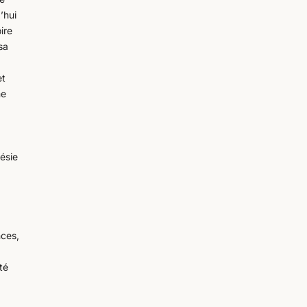
’hui
ire
sa
et
me
oésie
nces,
té