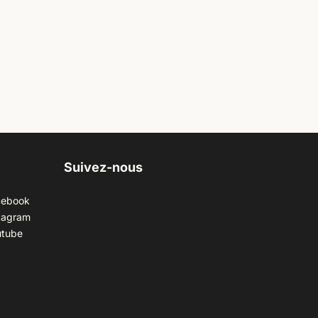
Suivez-nous
cebook
tagram
utube