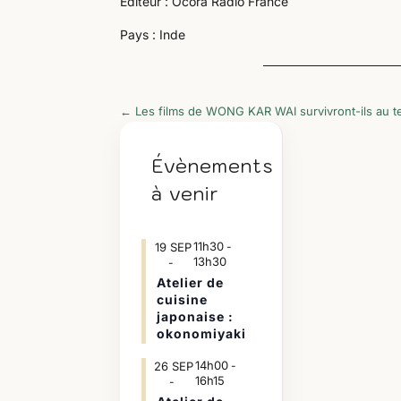
Éditeur : Ocora Radio France
Pays : Inde
←
Les films de WONG KAR WAI survivront-ils au 
Évènements
à venir
11h30
19
SEP
-
13h30
Atelier de
cuisine
japonaise :
okonomiyaki
14h00
26
SEP
-
16h15