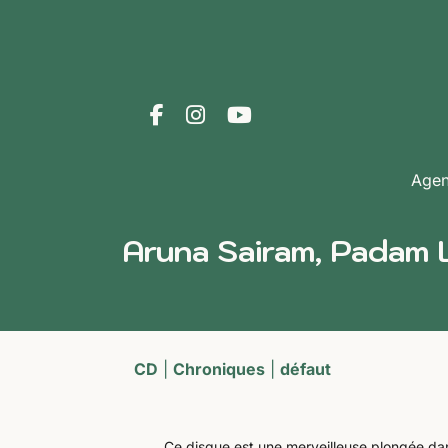
Age
Aruna Sairam, Padam 
CD
|
Chroniques
|
défaut
Ce disque est une merveilleuse plongée dan