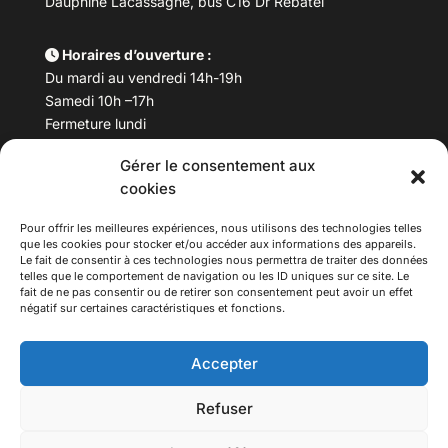
Dauphiné Lacassagne, bus C16 Dr Rebatel
Horaires d’ouverture :
Du mardi au vendredi 14h-19h
Samedi 10h –17h
Fermeture lundi
Gérer le consentement aux
Téléphone :
04 78 53 06 40
cookies
Email :
maisondesculturesasiatiques@asiexpo.com
Pour offrir les meilleures expériences, nous utilisons des technologies telles
que les cookies pour stocker et/ou accéder aux informations des appareils.
Le fait de consentir à ces technologies nous permettra de traiter des données
telles que le comportement de navigation ou les ID uniques sur ce site. Le
fait de ne pas consentir ou de retirer son consentement peut avoir un effet
négatif sur certaines caractéristiques et fonctions.
Accepter
Refuser
© 2026 Asiexpo — Maison des Cultures Asiatiques.