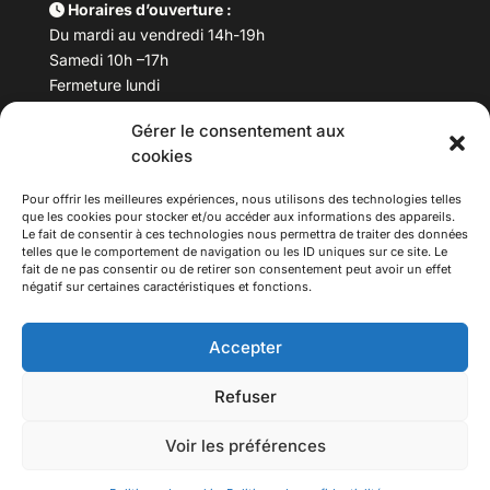
Horaires d’ouverture :
Du mardi au vendredi 14h-19h
Samedi 10h –17h
Fermeture lundi
Gérer le consentement aux
Téléphone :
04 78 53 06 40
cookies
Email :
maisondesculturesasiatiques@asiexpo.com
Pour offrir les meilleures expériences, nous utilisons des technologies telles
que les cookies pour stocker et/ou accéder aux informations des appareils.
Le fait de consentir à ces technologies nous permettra de traiter des données
telles que le comportement de navigation ou les ID uniques sur ce site. Le
fait de ne pas consentir ou de retirer son consentement peut avoir un effet
négatif sur certaines caractéristiques et fonctions.
Accepter
Refuser
© 2026 Asiexpo — Maison des Cultures Asiatiques.
Voir les préférences
Tous droits réservés.