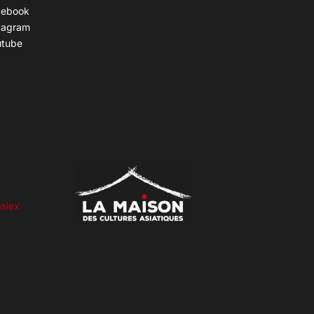
cebook
tagram
utube
siex