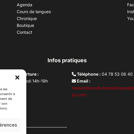
Agenda
Fa
Cours de langues
Ins
Chronique
Yo
Boutique
Contact
Infos pratiques
aires d’ouverture :
Téléphone :
04 78 53 06 40
rdi au vendredi 14h-19h
Email :
i 10h –17h
maisondesculturesasiatiques@a
e les
onsentir à
ture lundi
po.com
ement de
r son
ions.
férences