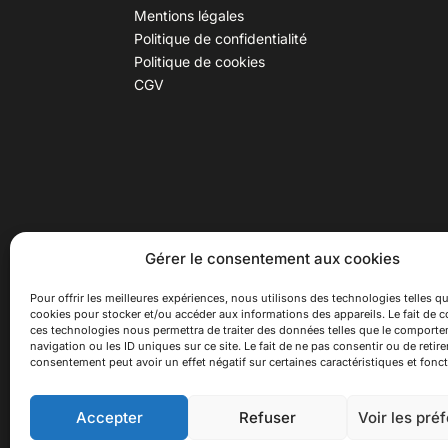
Mentions légales
Politique de confidentialité
Politique de cookies
CGV
30 B rue Dr Rebatel, 69003 Lyon
Hor
Gérer le consentement aux cookies
(adresse postale : 62 rue St
Du ma
Maximin, 69003 Lyon)
Samed
Pour offrir les meilleures expériences, nous utilisons des technologies telles qu
cookies pour stocker et/ou accéder aux informations des appareils. Le fait de c
à 100 mètres du métro D Monplaisir
Ferme
ces technologies nous permettra de traiter des données telles que le comport
Lumière, T3 Dauphiné Lacassagne,
navigation ou les ID uniques sur ce site. Le fait de ne pas consentir ou de retire
bus C16 Dr Rebatel
consentement peut avoir un effet négatif sur certaines caractéristiques et fonct
Accepter
Refuser
Voir les pré