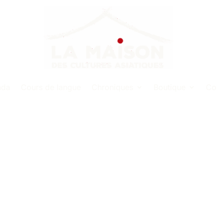
nda
Cours de langue
Chroniques
Boutique
Co