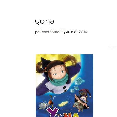
yona
par
contributeur
|
Juin 8, 2016
Age