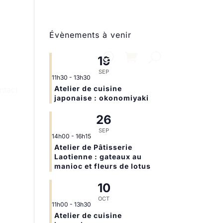
Évènements à venir
19
SEP
11h30
-
13h30
Atelier de cuisine
ntact
japonaise : okonomiyaki
26
SEP
14h00
-
16h15
Atelier de Pâtisserie
Laotienne : gateaux au
manioc et fleurs de lotus
10
OCT
11h00
-
13h30
Atelier de cuisine