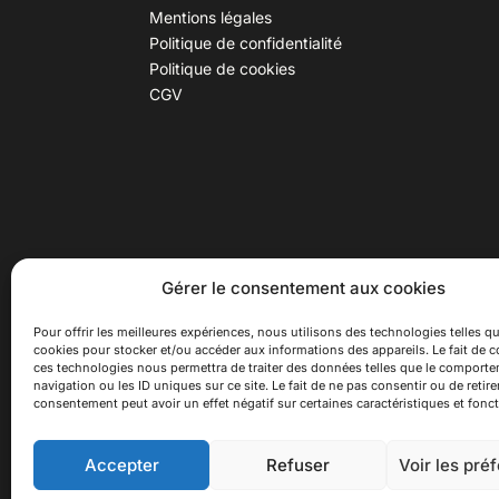
Mentions légales
Politique de confidentialité
Politique de cookies
CGV
30 B rue Dr Rebatel, 69003 Lyon
Hor
Gérer le consentement aux cookies
(adresse postale : 62 rue St
Du ma
Maximin, 69003 Lyon)
Samed
Pour offrir les meilleures expériences, nous utilisons des technologies telles qu
cookies pour stocker et/ou accéder aux informations des appareils. Le fait de c
à 100 mètres du métro D Monplaisir
Ferme
ces technologies nous permettra de traiter des données telles que le comport
Lumière, T3 Dauphiné Lacassagne,
navigation ou les ID uniques sur ce site. Le fait de ne pas consentir ou de retire
bus C16 Dr Rebatel
consentement peut avoir un effet négatif sur certaines caractéristiques et fonct
Accepter
Refuser
Voir les pré