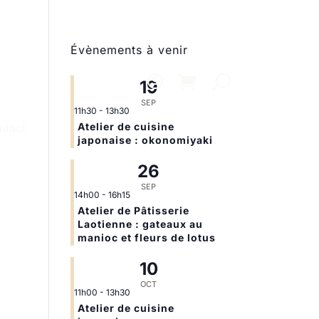
Évènements à venir
19
SEP
11h30
-
13h30
Atelier de cuisine
ntact
japonaise : okonomiyaki
26
SEP
14h00
-
16h15
Atelier de Pâtisserie
Laotienne : gateaux au
manioc et fleurs de lotus
10
OCT
11h00
-
13h30
Atelier de cuisine