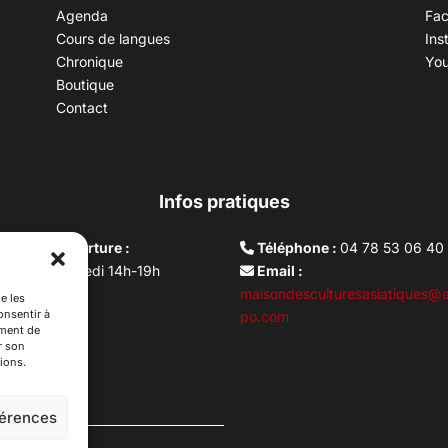
Agenda
Fa
Cours de langues
Ins
Chronique
Yo
Boutique
Contact
Infos pratiques
aires d’ouverture :
Téléphone :
04 78 53 06 40
rdi au vendredi 14h-19h
Email :
i 10h –17h
maisondesculturesasiatiques@a
e les
onsentir à
ture lundi
po.com
ement de
r son
ions.
férences