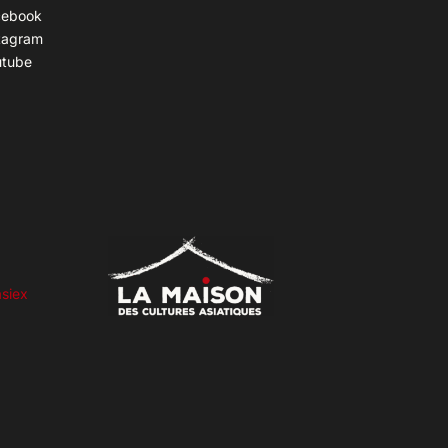
cebook
tagram
utube
siex