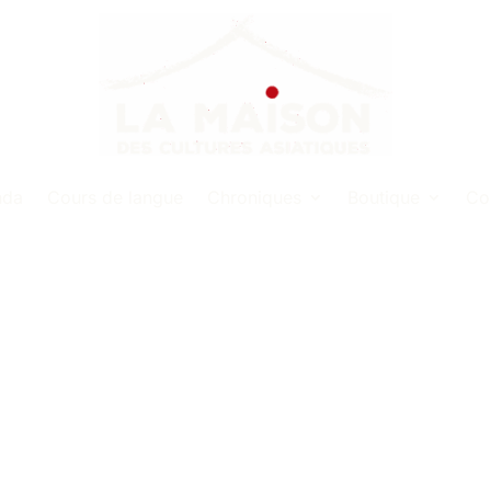
nda
Cours de langue
Chroniques
Boutique
Co