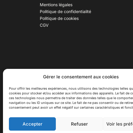
Mentions légales
Politique de confidentialité
Politique de cookies
CGV
30 B rue Dr Rebatel, 69003 Lyon
Hor
Gérer le consentement aux cookies
(adresse postale : 62 rue St
Du ma
Maximin, 69003 Lyon)
Samed
Pour offrir les meilleures expériences, nous utilisons des technologies telles qu
cookies pour stocker et/ou accéder aux informations des appareils. Le fait de c
à 100 mètres du métro D Monplaisir
Ferme
ces technologies nous permettra de traiter des données telles que le comport
Lumière, T3 Dauphiné Lacassagne,
navigation ou les ID uniques sur ce site. Le fait de ne pas consentir ou de retire
bus C16 Dr Rebatel
consentement peut avoir un effet négatif sur certaines caractéristiques et fonct
Accepter
Refuser
Voir les pré