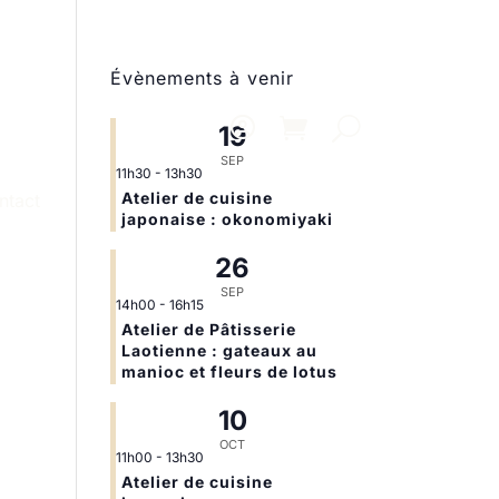
Évènements à venir
19
SEP
11h30
-
13h30
Atelier de cuisine
ntact
japonaise : okonomiyaki
26
SEP
14h00
-
16h15
Atelier de Pâtisserie
Laotienne : gateaux au
manioc et fleurs de lotus
10
OCT
11h00
-
13h30
Atelier de cuisine