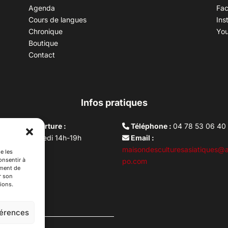
Agenda
Fa
Cours de langues
Ins
Chronique
Yo
Boutique
Contact
Infos pratiques
aires d’ouverture :
Téléphone :
04 78 53 06 40
rdi au vendredi 14h-19h
Email :
i 10h –17h
maisondesculturesasiatiques@a
e les
onsentir à
ture lundi
po.com
ement de
r son
ions.
férences