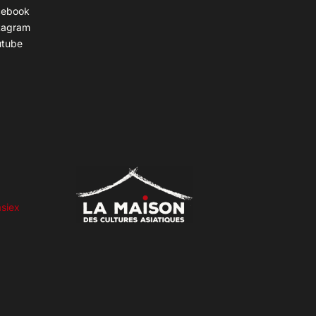
cebook
tagram
utube
siex