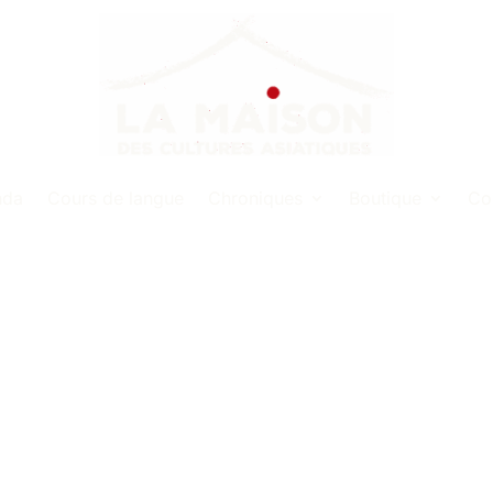
nda
Cours de langue
Chroniques
Boutique
Co