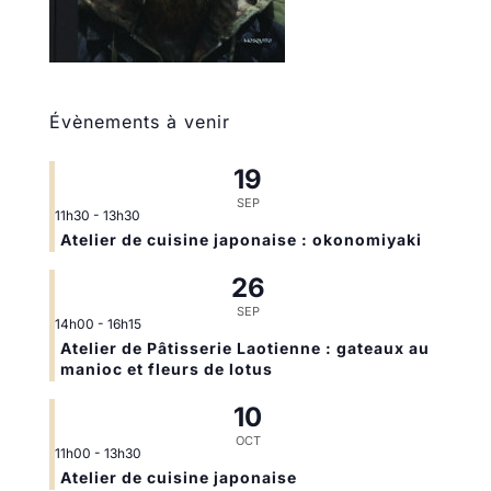
Évènements à venir
19
SEP
11h30
-
13h30
Atelier de cuisine japonaise : okonomiyaki
26
SEP
14h00
-
16h15
Atelier de Pâtisserie Laotienne : gateaux au
manioc et fleurs de lotus
10
OCT
11h00
-
13h30
Atelier de cuisine japonaise