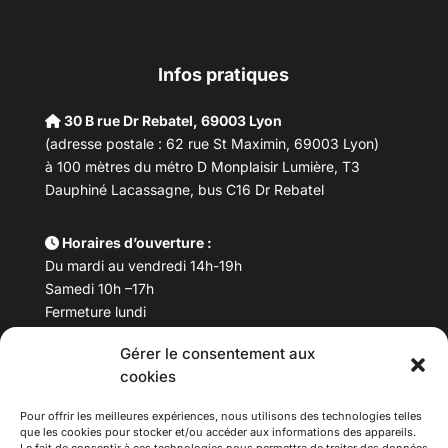
Infos pratiques
30 B rue Dr Rebatel, 69003 Lyon
(adresse postale : 62 rue St Maximin, 69003 Lyon)
à 100 mètres du métro D Monplaisir Lumière, T3
Dauphiné Lacassagne, bus C16 Dr Rebatel
Horaires d’ouverture :
Du mardi au vendredi 14h-19h
Samedi 10h –17h
Fermeture lundi
Gérer le consentement aux
Téléphone :
04 78 53 06 40
cookies
Email :
maisondesculturesasiatiques@asiexpo.com
Pour offrir les meilleures expériences, nous utilisons des technologies telles
que les cookies pour stocker et/ou accéder aux informations des appareils.