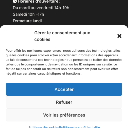
Horaires d’ouverture :
Du mardi au vendredi 14h-19h
Samedi 10h –17h
Fermeture lundi
Gérer le consentement aux
Téléphone :
04 78 53 06 40
cookies
Email :
maisondesculturesasiatiques@asiexpo.com
Pour offrir les meilleures expériences, nous utilisons des technologies telles
que les cookies pour stocker et/ou accéder aux informations des appareils.
Le fait de consentir à ces technologies nous permettra de traiter des données
telles que le comportement de navigation ou les ID uniques sur ce site. Le
fait de ne pas consentir ou de retirer son consentement peut avoir un effet
négatif sur certaines caractéristiques et fonctions.
Accepter
Refuser
© 2026 Asiexpo — Maison des Cultures Asiatiques.
Voir les préférences
Tous droits réservés.
Politique de cookies
Politique de confidentialité