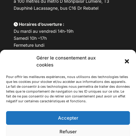
à 100 mètres du métro D Monplaisir Lumière, T3
Dauphiné Lacassagne, bus C16 Dr Rebatel
Horaires d’ouverture :
Du mardi au vendredi 14h-19h
Samedi 10h –17h
Fermeture lundi
Gérer le consentement aux
Téléphone :
04 78 53 06 40
cookies
Email :
maisondesculturesasiatiques@asiexpo.com
Pour offrir les meilleures expériences, nous utilisons des technologies telles
que les cookies pour stocker et/ou accéder aux informations des appareils.
Le fait de consentir à ces technologies nous permettra de traiter des données
telles que le comportement de navigation ou les ID uniques sur ce site. Le
fait de ne pas consentir ou de retirer son consentement peut avoir un effet
négatif sur certaines caractéristiques et fonctions.
Accepter
Refuser