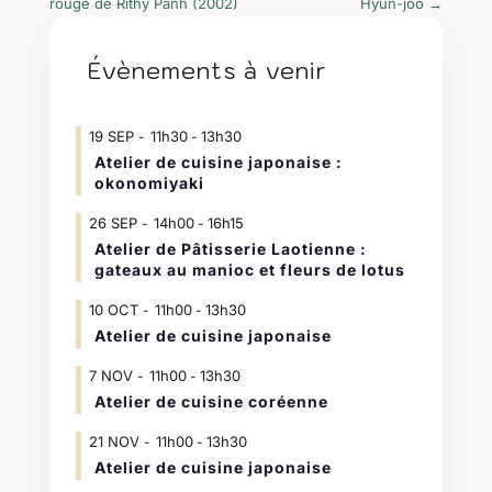
rouge de Rithy Panh (2002)
Hyun-joo
→
Évènements à venir
19
SEP
11h30
13h30
-
Atelier de cuisine japonaise :
okonomiyaki
26
SEP
14h00
16h15
-
Atelier de Pâtisserie Laotienne :
gateaux au manioc et fleurs de lotus
10
OCT
11h00
13h30
-
Atelier de cuisine japonaise
7
NOV
11h00
13h30
-
Atelier de cuisine coréenne
21
NOV
11h00
13h30
-
Atelier de cuisine japonaise