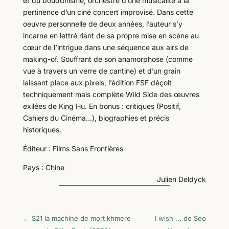
et du bouddhisme, orchestré d’une musicalité à la
pertinence d’un ciné concert improvisé. Dans cette
oeuvre personnelle de deux années, l’auteur s’y
incarne en lettré riant de sa propre mise en scène au
cœur de l’intrigue dans une séquence aux airs de
making-of. Souffrant de son anamorphose (comme
vue à travers un verre de cantine) et d’un grain
laissant place aux pixels, l’édition FSF déçoit
techniquement mais complète Wild Side des œuvres
exilées de King Hu. En bonus : critiques (Positif,
Cahiers du Cinéma…), biographies et précis
historiques.
Éditeur : Films Sans Frontières
Pays : Chine
Julien Deldyck
←
S21 la machine de mort khmere
I wish ... de Seo